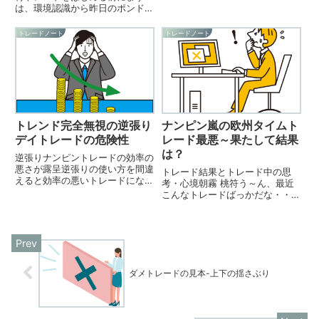
ChatGPTの日本語プロンプトの
は、環境認識から昨日のポンドド
勉強にガッツリと時間を使ってし
ル日足は、上ヒゲ陰線のコマ足で
まい、ＦＸトレードの方は、チャ
引けている。前々日日足からみる
トレードノート
トレードノート
ートすら開かずの日々がつづいて
と三分の一も戻していないので、
いました。お陰様で、プロンプ
上昇継続と判断しても問題ないと
ト...
思われる。ただし、週足ではWト
ッ...
トレンド完全無視の逆張り
ナンピン嵐の欧州タイムト
デイトレードの危険性
レード最悪～果たして結果
は？
逆張りナンピントレードの効率の
悪さが露呈逆張りの使い方を間違
トレード結果とトレード中の思
えると効率の悪いトレードになっ
考・心境朝霧 桃符う～ん、最近
てしまいます。今日のトレード
こんなトレードばっかだな・・・
は、その良い事例になっていると
東京タイムトレードトレード1：
思います。逆張りに加え資金管理
USDJPY 08:25 Sell
も考えず闇雲にナンピンを連発し
137.491⇒137.339 09:16 利確
まくれば、いとも簡単にゼロカッ
+15.2pH1足の形状、経験から
ト...
く...
ダメトレードの見本-上下の揺さぶり