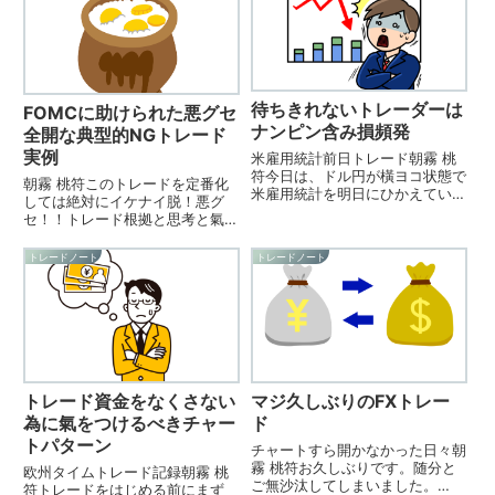
待ちきれないトレーダーは
FOMCに助けられた悪グセ
ナンピン含み損頻発
全開な典型的NGトレード
実例
米雇用統計前日トレード朝霧 桃
符今日は、ドル円が橫ヨコ状態で
朝霧 桃符このトレードを定番化
米雇用統計を明日にひかえている
しては絶対にイケナイ脱！悪グ
ので、大した動きは期待できない
セ！！トレード根拠と思考と氣づ
かなと思い、欧州タイム前のフラ
きトレードスタイルやトレードの
イングトレードでスタートトレー
型は明確になっていますか？ポン
トレードノート
トレードノート
ド根拠と思考・心境トレード1：
ドドル（GBPUSD）買い ビビり
GBPUSD 13:33 Se...
トレードトレード1：GBPUSD
14:56 Buy 1....
トレード資金をなくさない
マジ久しぶりのFXトレー
為に氣をつけるべきチャー
ド
トパターン
チャートすら開かなかった日々朝
霧 桃符お久しぶりです。随分と
欧州タイムトレード記録朝霧 桃
ご無沙汰してしまいました。
符トレードをはじめる前にまず