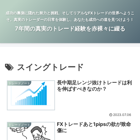
成功の裏側に隠れた努力と挑戦、そしてリアルなFXトレードの世界へようこ
そ。真実のトレーダーの日常を体験し、あなたも成功への道を見つけよう！
7年間の真実のトレード経験を赤裸々に綴る
スイングトレード
長中期足レンジ抜けトレードは利
トレードノート
を伸ばすべきなのか？
2023.07.06
FXトレードあと1pipsの欲が致命
トレードノート
傷に